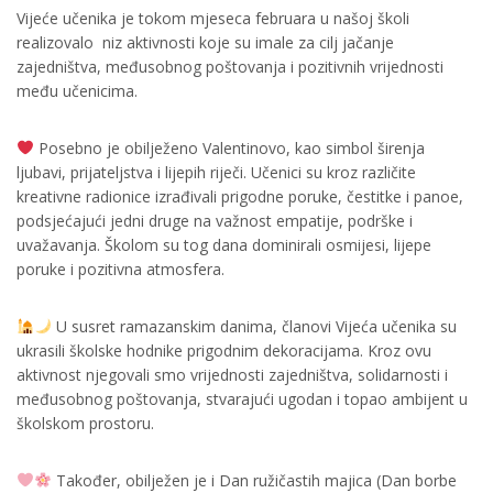
Vijeće učenika je tokom mjeseca februara u našoj školi
realizovalo niz aktivnosti koje su imale za cilj jačanje
zajedništva, međusobnog poštovanja i pozitivnih vrijednosti
među učenicima.
Posebno je obilježeno Valentinovo, kao simbol širenja
ljubavi, prijateljstva i lijepih riječi. Učenici su kroz različite
kreativne radionice izrađivali prigodne poruke, čestitke i panoe,
podsjećajući jedni druge na važnost empatije, podrške i
uvažavanja. Školom su tog dana dominirali osmijesi, lijepe
poruke i pozitivna atmosfera.
U susret ramazanskim danima, članovi Vijeća učenika su
ukrasili školske hodnike prigodnim dekoracijama. Kroz ovu
aktivnost njegovali smo vrijednosti zajedništva, solidarnosti i
međusobnog poštovanja, stvarajući ugodan i topao ambijent u
školskom prostoru.
Također, obilježen je i Dan ružičastih majica (Dan borbe