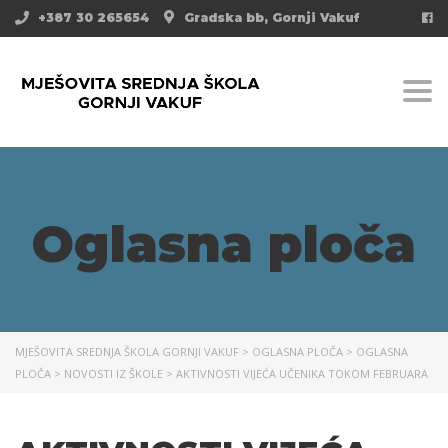
+387 30 265654
Gradska bb, Gornji Vakuf
Togg
Oglasna ploča
MJEŠOVITA SREDNJA ŠKOLA GORNJI VAKUF
>
OGLASNA PLOČA
>
OGLASNA
PLOČA
>
NOVOSTI IZ ŠKOLE
>
AKTIVNOSTI VIJEĆA UČENIKA TOKOM FEBRUARA