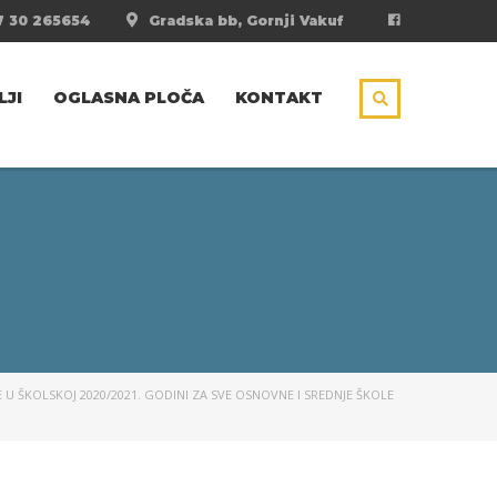
 30 265654
Gradska bb, Gornji Vakuf
LJI
OGLASNA PLOČA
KONTAKT
U ŠKOLSKOJ 2020/2021. GODINI ZA SVE OSNOVNE I SREDNJE ŠKOLE