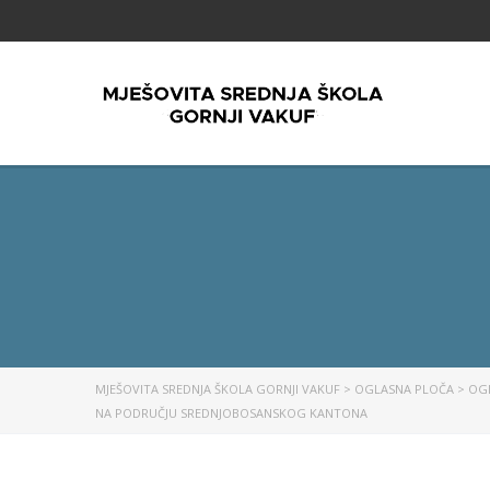
MJEŠOVITA SREDNJA ŠKOLA GORNJI VAKUF
>
OGLASNA PLOČA
>
OG
NA PODRUČJU SREDNJOBOSANSKOG KANTONA