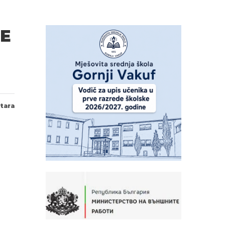
JE
tara