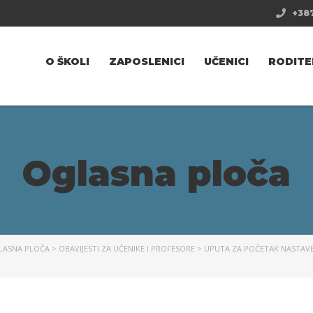
+387
O ŠKOLI
ZAPOSLENICI
UČENICI
RODITE
Oglasna ploča
LASNA PLOČA
>
OBAVIJESTI ZA UČENIKE I PROFESORE
>
UPUTA ZA POČETAK NASTAVE 