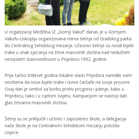
U organizaciji Medžlisa IZ „Gornji Vakuf“ danas je u Gornjem
Vakufu-Uskoplju organizovana mirna šetnja od Gradskog parka
do Centralnog šehidskog mezarja. Učesnici šetnje su nosili bijele
trake u znak sjećanja na žrtve masovnih zločina nad nedužnim
nesrpskim stanovništvom u Prijedoru 1992. godine.
Prije tačno trideset godina lokalne vlasti Prijedora naredile svim
nesrbima da nose bijele trake i izvise čaršafe na svoje prozore.
Ovaj dan je simbol za borbu protiv progona i patnje, kako u
Prijedoru, tako i u cijelom svijetu. Kampanjom se nastoji dati
glas žrtvama masovnih zločina.
Šetnji su se priključili i učenici i zaposlenici škole, a delegacija
naše škole je na Centralnom šehidskom mezarju položila
cvijeće.