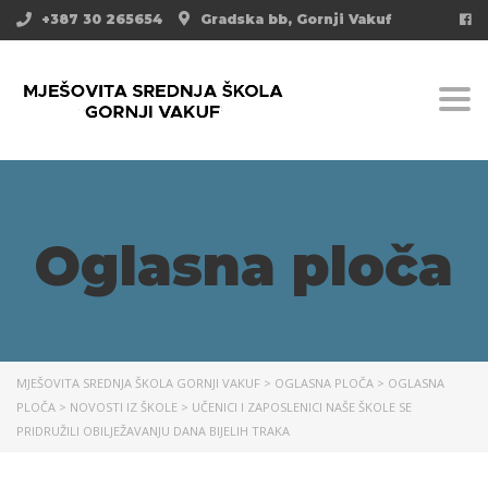
+387 30 265654
Gradska bb, Gornji Vakuf
Togg
Oglasna ploča
MJEŠOVITA SREDNJA ŠKOLA GORNJI VAKUF
>
OGLASNA PLOČA
>
OGLASNA
PLOČA
>
NOVOSTI IZ ŠKOLE
>
UČENICI I ZAPOSLENICI NAŠE ŠKOLE SE
PRIDRUŽILI OBILJEŽAVANJU DANA BIJELIH TRAKA