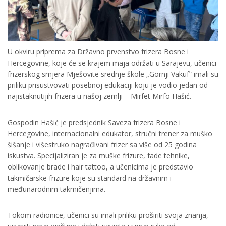
U okviru priprema za Državno prvenstvo frizera Bosne i
Hercegovine, koje će se krajem maja održati u Sarajevu, učenici
frizerskog smjera Mješovite srednje škole „Gornji Vakuf“ imali su
priliku prisustvovati posebnoj edukaciji koju je vodio jedan od
najistaknutijih frizera u našoj zemlji – Mirfet Mirfo Hašić.
Gospodin Hašić je predsjednik Saveza frizera Bosne i
Hercegovine, internacionalni edukator, stručni trener za muško
šišanje i višestruko nagrađivani frizer sa više od 25 godina
iskustva. Specijaliziran je za muške frizure, fade tehnike,
oblikovanje brade i hair tattoo, a učenicima je predstavio
takmičarske frizure koje su standard na državnim i
međunarodnim takmičenjima.
Tokom radionice, učenici su imali priliku proširiti svoja znanja,