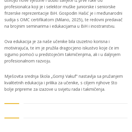
usvojiti nove vještine i dobiti savjete iz prve ruke od
profesionalca koji je i selektor muške juniorske i seniorske
frizerske reprezentacije BiH. Gospodin Hašić je i međunarodni
sudija s OMC certifikatom (Milano, 2025), te redovni predavač
na brojnim seminarima i edukacijama u BiH i inostranstvu.
Ova edukacija je za naše učenike bila izuzetno korisna i
motivirajuća, te im je pružila dragocjeno iskustvo koje će im
sigurno pomoći u predstojećim takmičenjima, ali i u daljnjem
profesionalnom razvoju.
Mješovita srednja škola „Gornji Vakuf“ nastavlja sa pružanjem
kvalitetnih edukacija i prilika za učenike, s ciljem njihove što
bolje pripreme za izazove u svijetu rada i takmičenja.