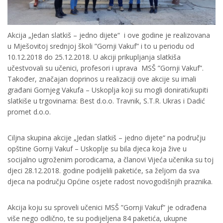
Akcija „Jedan slatkiš – jedno dijete“ i ove godine je realizovana
u Mješovitoj srednjoj školi ”Gornji Vakuf” i to u periodu od
10.12.2018 do 25.12.2018. U akciji prikupljanja slatkiša
učestvovali su učenici, profesori i uprava MSŠ ”Gornji Vakuf”.
Također, značajan doprinos u realizaciji ove akcije su imali
građani Gornjeg Vakufa – Uskoplja koji su mogli donirati/kupiti
slatkiše u trgovinama: Best d.o.o. Travnik, S.T.R. Ukras i Dadić
promet d.o.o.
Ciljna skupina akcije „Jedan slatkiš – jedno dijete“ na području
opštine Gornji Vakuf – Uskoplje su bila djeca koja žive u
socijalno ugroženim porodicama, a članovi Vijeća učenika su toj
djeci 28.12.2018. godine podijelili paketiće, sa željom da sva
djeca na području Općine osjete radost novogodišnjih praznika.
Akcija koju su sproveli učenici MSŠ ”Gornji Vakuf” je odrađena
više nego odlično, te su podijeljena 84 paketića, ukupne