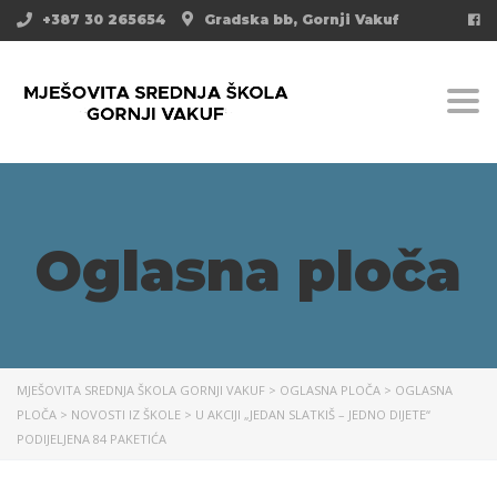
+387 30 265654
Gradska bb, Gornji Vakuf
Togg
Oglasna ploča
MJEŠOVITA SREDNJA ŠKOLA GORNJI VAKUF
>
OGLASNA PLOČA
>
OGLASNA
PLOČA
>
NOVOSTI IZ ŠKOLE
>
U AKCIJI „JEDAN SLATKIŠ – JEDNO DIJETE“
PODIJELJENA 84 PAKETIĆA