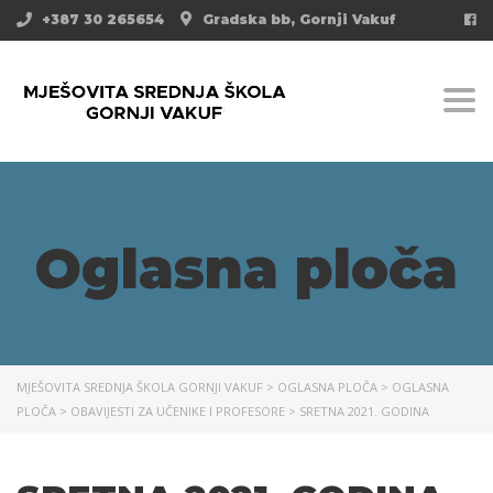
+387 30 265654
Gradska bb, Gornji Vakuf
Togg
Oglasna ploča
MJEŠOVITA SREDNJA ŠKOLA GORNJI VAKUF
>
OGLASNA PLOČA
>
OGLASNA
PLOČA
>
OBAVIJESTI ZA UČENIKE I PROFESORE
>
SRETNA 2021. GODINA