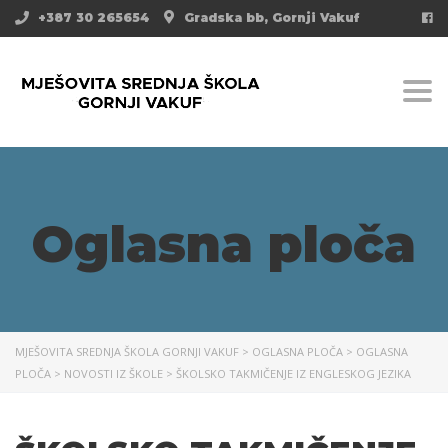
+387 30 265654
Gradska bb, Gornji Vakuf
Togg
Oglasna ploča
MJEŠOVITA SREDNJA ŠKOLA GORNJI VAKUF
>
OGLASNA PLOČA
>
OGLASNA
PLOČA
>
NOVOSTI IZ ŠKOLE
>
ŠKOLSKO TAKMIČENJE IZ ENGLESKOG JEZIKA