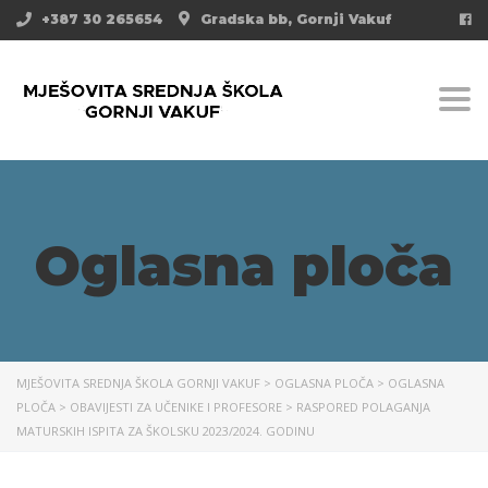
+387 30 265654
Gradska bb, Gornji Vakuf
Togg
Oglasna ploča
MJEŠOVITA SREDNJA ŠKOLA GORNJI VAKUF
>
OGLASNA PLOČA
>
OGLASNA
PLOČA
>
OBAVIJESTI ZA UČENIKE I PROFESORE
>
RASPORED POLAGANJA
MATURSKIH ISPITA ZA ŠKOLSKU 2023/2024. GODINU