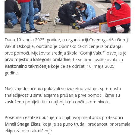
Dana 10. aprila 2025. godine, u organizaciji Crvenog križa Gornji
Vakuf-Uskoplje, održano je Općinsko takmičenje iz pružanja
prve pomoći. Mješovita srednja škola “Gornji Vakuf” osvojila je
prvo mjesto u kategoriji omladine
, te se time kvalifikovala za
Kantonalno takmičenje
koje će se održati 10. maja 2025.
godine.
Naši vrijedni učenici pokazali su izuzetno znanje, spretnost i
snalažljivost u simulacijama pružanja prve pomoći, čime su
zasluženo ponijeli titulu najboljih na općinskom nivou.
Posebne čestitke upućujemo i njihovoj mentorici, profesorici
Mineli Snaga Elkaz
, koja je sa puno truda i predanosti pripremala
ekipu za ovo takmičenje.