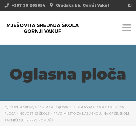
+387 30 265654
Gradska bb, Gornji Vakuf
Togg
Oglasna ploča
MJEŠOVITA SREDNJA ŠKOLA GORNJI VAKUF
>
OGLASNA PLOČA
>
OGLASNA
PLOČA
>
NOVOSTI IZ ŠKOLE
>
PRVO MJESTO ZA NAŠU ŠKOLU NA OPĆINSKOM
TAKMIČENJU IZ PRVE POMOĆI!