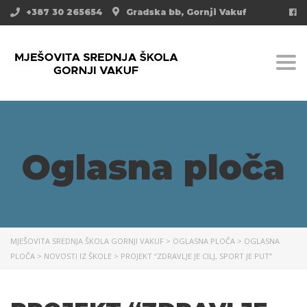
+387 30 265654
Gradska bb, Gornji Vakuf
Togg
Oglasna ploča
MJEŠOVITA SREDNJA ŠKOLA GORNJI VAKUF
>
OGLASNA PLOČA
>
OGLASNA
PLOČA
>
NOVOSTI IZ ŠKOLE
>
PROJEKT “ZDRAVLJE JE CILJ, SPORT JE PUT”