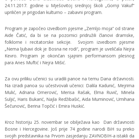
24.11.2017. godine u Mješovitoj srednjoj školi „Gornji Vakuf“
upriličen je prigodan kulturno – zabavni program.
Program je započeo izvedbom pjesme „Zemljo moja“ od strane
Aide Čatić, da bi se na pozornici pridružili članovi dramske,
folklorne i recitatorske sekcije. Svojom izvedbom pjesme
„Nema ljubavi dok je Bosna ne rodi“, program je uveličala Nejra
Kevro. Program je okončan sjajnim performansom plesnog
para Anes Muftić i Nejra Mišić.
Za ovu priliku učenici su uradili panoe na temu Dana državnosti.
Na izradi panoa su učestvovali učenici: Dalila Kadunić, Mejrima
Mulić, Adnana Omerović, Merisa Rašak, Elma Ruvič, Minela
Suljić, Haris Bukarić, Najla Redžibašić, Aida Muminović, Umihana
Šečunović, Berina Topčić i Emira Huskić.
Kroz historiju 25. novembar se obilježava kao Dan državnosti
Bosne i Hercegovine. Još prije 74 godine narodi BiH su preko
svojih predstavnika na Prvom zasjedanju ZAVNOBIH-a istakli da