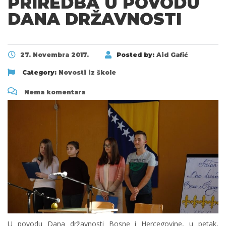
PRIREDBA U POVODU
DANA DRŽAVNOSTI
27. Novembra 2017.
Posted by:
Aid Gafić
Category:
Novosti iz škole
Nema komentara
U povodu Dana državnosti Bosne i Hercegovine, u petak,