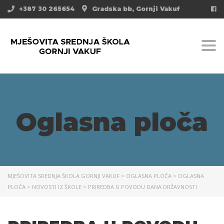
+387 30 265654
Gradska bb, Gornji Vakuf
Togg
Oglasna ploča
MJEŠOVITA SREDNJA ŠKOLA GORNJI VAKUF
>
OGLASNA PLOČA
>
OGLASNA
PLOČA
>
NOVOSTI IZ ŠKOLE
>
PRIREDBA U POVODU DANA DRŽAVNOSTI