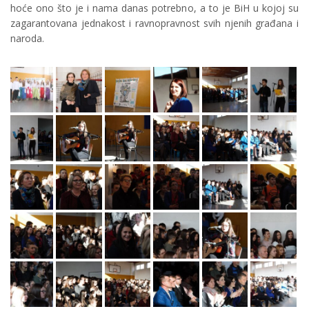
hoće ono što je i nama danas potrebno, a to je BiH u kojoj su
zagarantovana jednakost i ravnopravnost svih njenih građana i
naroda.