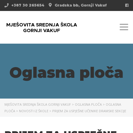
+387 30 265654
Gradska bb, Gornji Vakuf
Togg
Oglasna ploča
MJEŠOVITA SREDNJA ŠKOLA GORNJI VAKUF
>
OGLASNA PLOČA
>
OGLASNA
PLOČA
>
NOVOSTI IZ ŠKOLE
>
PRIJEM ZA USPJEŠNE UČENIKE DRAMSKE SEKCIJE