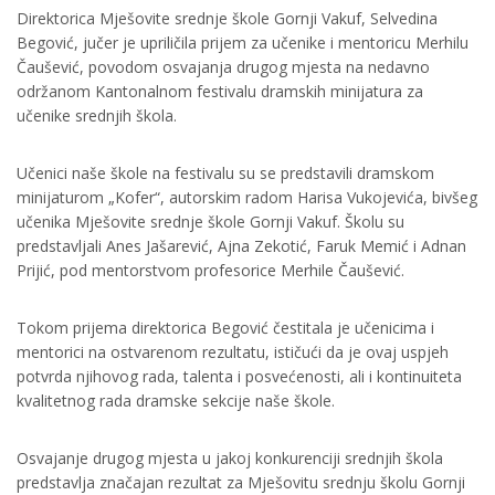
Direktorica Mješovite srednje škole Gornji Vakuf, Selvedina
Begović, jučer je upriličila prijem za učenike i mentoricu Merhilu
Čaušević, povodom osvajanja drugog mjesta na nedavno
održanom Kantonalnom festivalu dramskih minijatura za
učenike srednjih škola.
Učenici naše škole na festivalu su se predstavili dramskom
minijaturom „Kofer“, autorskim radom Harisa Vukojevića, bivšeg
učenika Mješovite srednje škole Gornji Vakuf. Školu su
predstavljali Anes Jašarević, Ajna Zekotić, Faruk Memić i Adnan
Prijić, pod mentorstvom profesorice Merhile Čaušević.
Tokom prijema direktorica Begović čestitala je učenicima i
mentorici na ostvarenom rezultatu, ističući da je ovaj uspjeh
potvrda njihovog rada, talenta i posvećenosti, ali i kontinuiteta
kvalitetnog rada dramske sekcije naše škole.
Osvajanje drugog mjesta u jakoj konkurenciji srednjih škola
predstavlja značajan rezultat za Mješovitu srednju školu Gornji