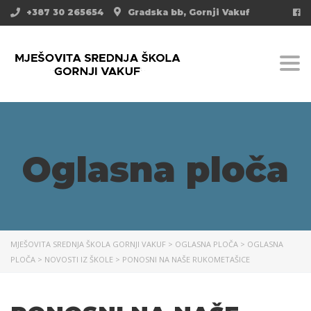
+387 30 265654
Gradska bb, Gornji Vakuf
Togg
Oglasna ploča
MJEŠOVITA SREDNJA ŠKOLA GORNJI VAKUF
>
OGLASNA PLOČA
>
OGLASNA
PLOČA
>
NOVOSTI IZ ŠKOLE
>
PONOSNI NA NAŠE RUKOMETAŠICE