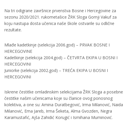
Na tri odigrane završnice prvenstva Bosne i Hercegovine za
sezonu 2020/2021. rukometašice ŽRK Sloga Gornji Vakuf za
koju nastupa dosta učenica naše škole ostvarile su odlične
rezultate.
Mlađe kadetkinje (selekcija 2006.god) – PRVAK BOSNE I
HERCEGOVINE
Kadetkinje (selekcija 2004.god) – ČETVRTA EKIPA U BOSNI I
HERCEGOVINI
Juniorke (selekcija 2002.god) – TREĆA EKIPA U BOSNI I
HERCEGOVINI
Iskrene čestitke omladinskim selekcijama ŽRK Sloga a posebne
čestitke našim učenicama koje su članice ovog ponosnog
kolektiva, a one su: Amina Duratbegović, Irma Milanović, Naida
Milanović, Ema Jareb, Irma Šeketa, Alma Gvozden, Negra
Karamustafić, Ajša Zahidić Korugić i Ismihana Muminović.