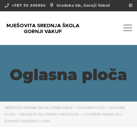
+387 30 265654
Gradska bb, Gornji Vakuf
Togg
Oglasna ploča
MJEŠOVITA SREDNJA ŠKOLA GORNJI VAKUF
>
OGLASNA PLOČA
>
OGLASNA
PLOČA
>
OBAVIJESTI ZA UČENIKE I PROFESORE
>
OTVORENE PRIJAVE ZA 4.
EUPSHIFT RADIONICU U BIH!