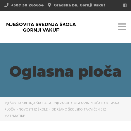
+387 30 265654
Gradska bb, Gornji Vakuf
Togg
Oglasna ploča
MJEŠOVITA SREDNJA ŠKOLA GORNJI VAKUF
>
OGLASNA PLOČA
>
OGLASNA
PLOČA
>
NOVOSTI IZ ŠKOLE
>
ODRŽANO ŠKOLSKO TAKMIČENJE IZ
MATEMATIKE