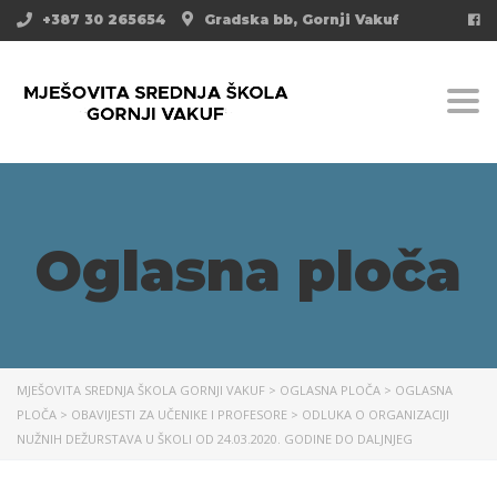
+387 30 265654
Gradska bb, Gornji Vakuf
Togg
Oglasna ploča
MJEŠOVITA SREDNJA ŠKOLA GORNJI VAKUF
>
OGLASNA PLOČA
>
OGLASNA
PLOČA
>
OBAVIJESTI ZA UČENIKE I PROFESORE
>
ODLUKA O ORGANIZACIJI
NUŽNIH DEŽURSTAVA U ŠKOLI OD 24.03.2020. GODINE DO DALJNJEG