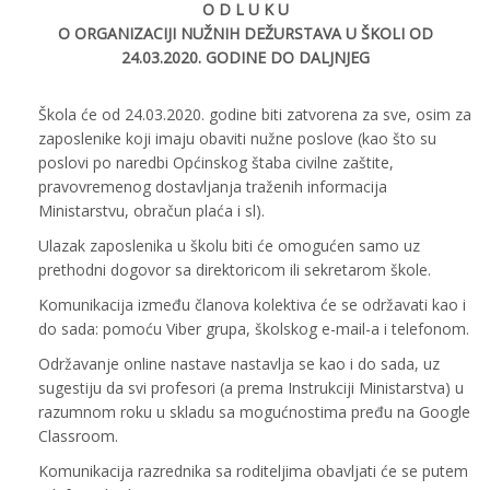
O D L U K U
O ORGANIZACIJI NUŽNIH DEŽURSTAVA U ŠKOLI OD
24.03.2020. GODINE DO DALJNJEG
Škola će od 24.03.2020. godine biti zatvorena za sve, osim za
zaposlenike koji imaju obaviti nužne poslove (kao što su
poslovi po naredbi Općinskog štaba civilne zaštite,
pravovremenog dostavljanja traženih informacija
Ministarstvu, obračun plaća i sl).
Ulazak zaposlenika u školu biti će omogućen samo uz
prethodni dogovor sa direktoricom ili sekretarom škole.
Komunikacija između članova kolektiva će se održavati kao i
do sada: pomoću Viber grupa, školskog e-mail-a i telefonom.
Održavanje online nastave nastavlja se kao i do sada, uz
sugestiju da svi profesori (a prema Instrukciji Ministarstva) u
razumnom roku u skladu sa mogućnostima pređu na Google
Classroom.
Komunikacija razrednika sa roditeljima obavljati će se putem