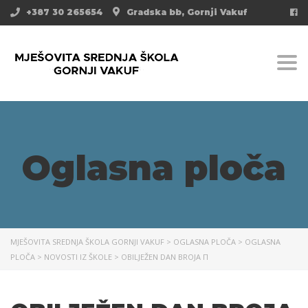
+387 30 265654
Gradska bb, Gornji Vakuf
Togg
Oglasna ploča
MJEŠOVITA SREDNJA ŠKOLA GORNJI VAKUF
>
OGLASNA PLOČA
>
OGLASNA
PLOČA
>
NOVOSTI IZ ŠKOLE
>
OBILJEŽEN DAN BROJA Π