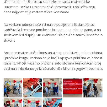
„Dan broja π“. Učenici su sa profesoricama matematike
Hazimom Brzika i Eminom Ribić učestvovali u obilježavanju
dana najpoznatije matematičke konstante
Na velikom odmoru učenicima su podijeljena lizala koja su
sadržavala kreativne poruke sa brojem π, urađen je pano, a na
školskom led displeju su emitovani slajdovi sa zanimljivostima o
slovu π.
Broj π je matematička konstanta koja predstavlja odnos obima
i prečnika kruga, iracionalan je broj i njegova približna vrijednost
iznosi 3,14159. kažemo približna zato što ima beskonačan broj
decimala i do danas je izračunato više biliona njegovih decimala.