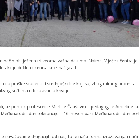
dan način obilježena tri veoma važna datuma. Naime, Vijeće učenika je
 akciju defilea učenika kroz naš grad.
 na praške studente i srednjoškolce koji su, zbog mirnog protesta
kakvog suđenja i dokazivanja krivnje.
oli, uz pomoć profesorice Merhile Čauševiće i pedagogice Amerline Ja
ežili Međunarodni dan tolerancije – 16. novembar i Međunarodni dan bo
 i uvažavanje drugačijih od nas, to je naša forma izražavanja i nači