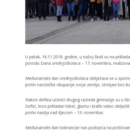
U petak, 16.11.2018. godine, u našoj školi su na prikla
povodu Dana srednjoškolaca – 17. novembra, realizovalo
Međunarodni dan srednjoškolaca obilježava se u spomen
protiv nacističke okupacije svoje zemlje, streljani bez i
Nakon defilea učenici drugog razreda gimnazije su u šk
Softić, kroz prikladan tekst, glumu i kratki video obilj
protiv nasilja nad djecom – 19. novembar.
Međunarodni dan tolerancije nas podsjeća na poštovanje