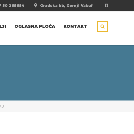
 30 265654
Gradska bb, Gornji Vakuf
LJI
OGLASNA PLOČA
KONTAKT
BRU