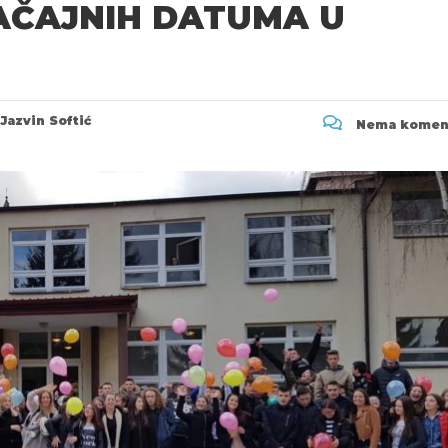
AČAJNIH DATUMA U
Jazvin Softić
Nema komen