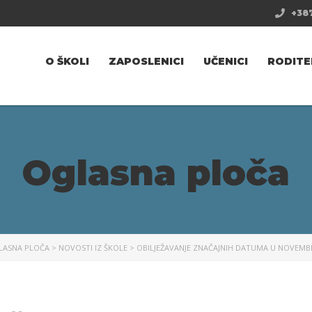
+387
O ŠKOLI
ZAPOSLENICI
UČENICI
RODITE
Oglasna ploča
LASNA PLOČA
>
NOVOSTI IZ ŠKOLE
>
OBILJEŽAVANJE ZNAČAJNIH DATUMA U NOVEM