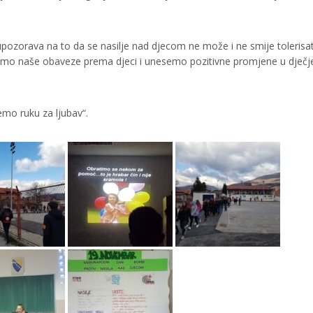
ozorava na to da se nasilje nad djecom ne može i ne smije tolerisat
jemo naše obaveze prema djeci i unesemo pozitivne promjene u dječj
emo ruku za ljubav“.