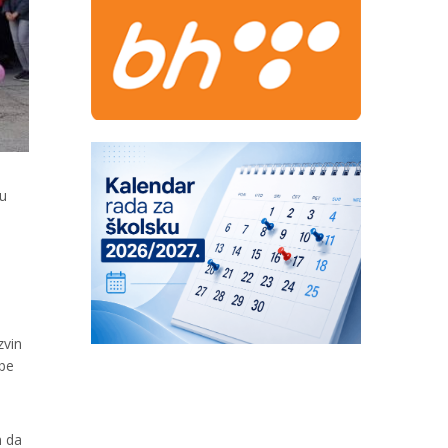
 u
zvin
rbe
n da