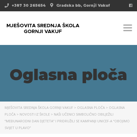
+387 30 265654
Gradska bb, Gornji Vakuf
Togg
Oglasna ploča
MJEŠOVITA SREDNJA ŠKOLA GORNJI VAKUF
>
OGLASNA PLOČA
>
OGLASNA
PLOČA
>
NOVOSTI IZ ŠKOLE
>
NAŠI UČENICI SIMBOLIČNO OBILJEŽILI
“MEĐUNARODNI DAN DJETETA” I PRIDRUŽILI SE KAMPANJI UNICEF-A “OBOJIMO
SVIJET U PLAVO”