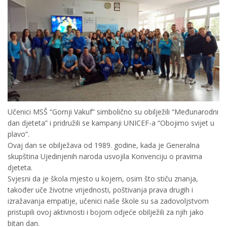
Učenici MSŠ “Gornji Vakuf” simbolično su obilježili “Međunarodni
dan djeteta” i pridružili se kampanji UNICEF-a “Obojimo svijet u
plavo”.
Ovaj dan se obilježava od 1989. godine, kada je Generalna
skupština Ujedinjenih naroda usvojila Konvenciju o pravima
djeteta.
Svjesni da je škola mjesto u kojem, osim što stiču znanja,
također uče životne vrijednosti, poštivanja prava drugih i
izražavanja empatije, učenici naše škole su sa zadovoljstvom
pristupili ovoj aktivnosti i bojom odjeće obilježili za njih jako
bitan dan.