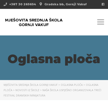
+387 30 265654
Gradska bb, Gornji Vakuf
Togg
Oglasna ploča
MJEŠOVITA SREDNJA ŠKOLA GORNJI VAKUF
>
OGLASNA PLOČA
>
OGLASNA
PLOČA
>
NOVOSTI IZ ŠKOLE
>
NAŠA ŠKOLA USPJEŠNO ORGANIZOVALA TREĆI
FESTIVAL DRAMSKIH MINIJATURA