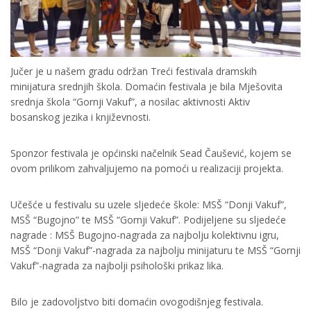
Jučer je u našem gradu održan Treći festivala dramskih
minijatura srednjih škola. Domaćin festivala je bila Mješovita
srednja škola “Gornji Vakuf”, a nosilac aktivnosti Aktiv
bosanskog jezika i književnosti.
Sponzor festivala je općinski načelnik Sead Čaušević, kojem se
ovom prilikom zahvaljujemo na pomoći u realizaciji projekta.
Učešće u festivalu su uzele sljedeće škole: MSŠ “Donji Vakuf”,
MSŠ “Bugojno” te MSŠ “Gornji Vakuf”. Podijeljene su sljedeće
nagrade : MSŠ Bugojno-nagrada za najbolju kolektivnu igru,
MSŠ “Donji Vakuf”-nagrada za najbolju minijaturu te MSŠ “Gornji
Vakuf”-nagrada za najbolji psihološki prikaz lika.
Bilo je zadovoljstvo biti domaćin ovogodišnjeg festivala.