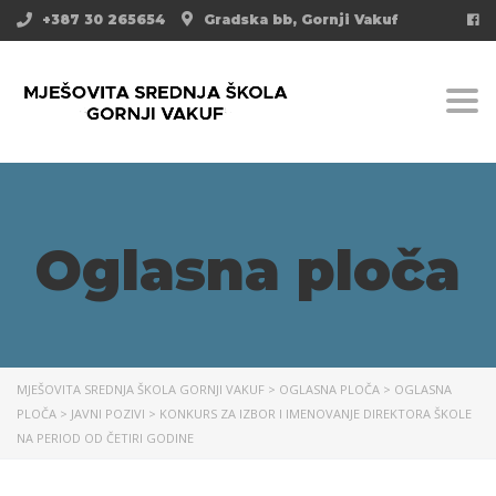
+387 30 265654
Gradska bb, Gornji Vakuf
Togg
Oglasna ploča
MJEŠOVITA SREDNJA ŠKOLA GORNJI VAKUF
>
OGLASNA PLOČA
>
OGLASNA
PLOČA
>
JAVNI POZIVI
>
KONKURS ZA IZBOR I IMENOVANJE DIREKTORA ŠKOLE
NA PERIOD OD ČETIRI GODINE