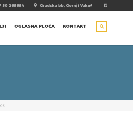
 30 265654
Gradska bb, Gornji Vakuf
LJI
OGLASNA PLOČA
KONTAKT
NOS