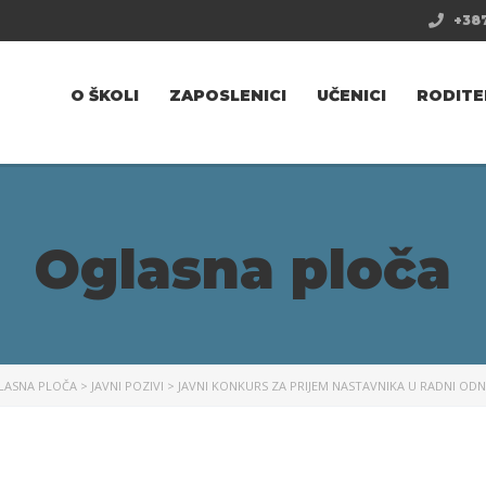
+387
O ŠKOLI
ZAPOSLENICI
UČENICI
RODITE
Oglasna ploča
LASNA PLOČA
>
JAVNI POZIVI
>
JAVNI KONKURS ZA PRIJEM NASTAVNIKA U RADNI OD