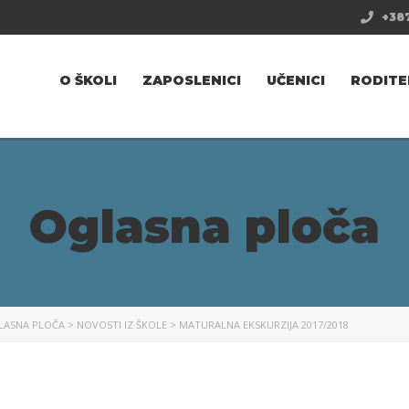
+387
O ŠKOLI
ZAPOSLENICI
UČENICI
RODITE
Oglasna ploča
LASNA PLOČA
>
NOVOSTI IZ ŠKOLE
>
MATURALNA EKSKURZIJA 2017/2018