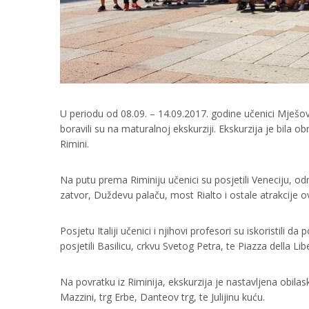
U periodu od 08.09. – 14.09.2017. godine učenici Mješo
boravili su na maturalnoj ekskurziji. Ekskurzija je bila o
Rimini.
Na putu prema Riminiju učenici su posjetili Veneciju, od
zatvor, Duždevu palaču, most Rialto i ostale atrakcije 
Posjetu Italiji učenici i njihovi profesori su iskoristili
posjetili Basilicu, crkvu Svetog Petra, te Piazza della Lib
Na povratku iz Riminija, ekskurzija je nastavljena obilas
Mazzini, trg Erbe, Danteov trg, te Julijinu kuću.