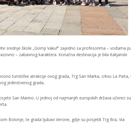
vite srednje škole „Gornji Vakuf“ zajedno sa profesorima – vođama p
brazovno – zabavnog karaktera. Konačna destinacija je bila italijanski
nosno turističke atrakcije ovog grada, Trg San Marka, crkvu La Pieta, 
ovog jedinstvenog grada.
 da posjete San Marino. U jednoj od najmanjih europskih država učenici su
erta.
kom Bolonje, te grada ljubavi Verone, gdje su posjetili Trg Bra, Via