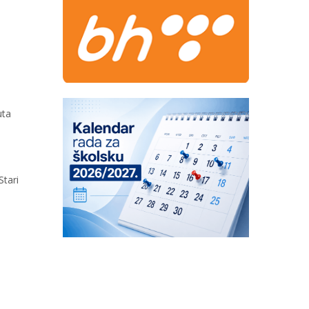
uta
Stari