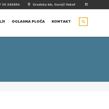
 30 265654
Gradska bb, Gornji Vakuf
LJI
OGLASNA PLOČA
KONTAKT