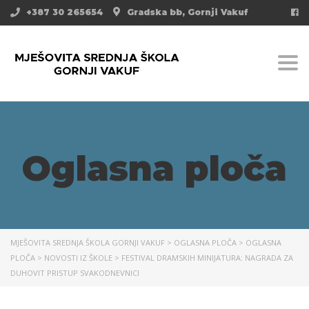
+387 30 265654
Gradska bb, Gornji Vakuf
Togg
Oglasna ploča
MJEŠOVITA SREDNJA ŠKOLA GORNJI VAKUF
>
OGLASNA PLOČA
>
OGLASNA
PLOČA
>
NOVOSTI IZ ŠKOLE
>
FESTIVAL DRAMSKIH MINIJATURA: NAGRADA ZA
DUHOVIT PRISTUP SVAKODNEVNICI