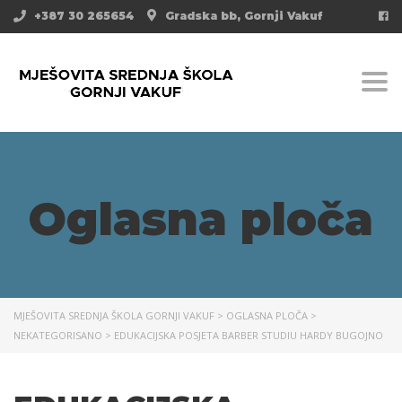
+387 30 265654
Gradska bb, Gornji Vakuf
Togg
Oglasna ploča
MJEŠOVITA SREDNJA ŠKOLA GORNJI VAKUF
>
OGLASNA PLOČA
>
NEKATEGORISANO
>
EDUKACIJSKA POSJETA BARBER STUDIU HARDY BUGOJNO