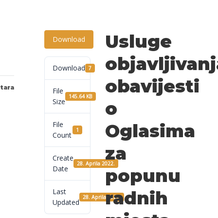
Usluge
Download
objavljivanj
Download
7
obavijesti
tara
File
145.64 KB
Size
o
File
Oglasima
1
Count
za
Create
28. Aprila 2022.
Date
popunu
Last
radnih
28. Aprila 2022.
Updated