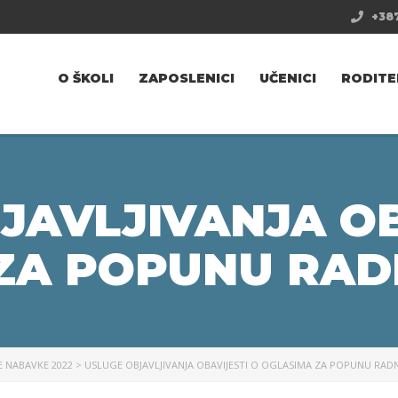
+387
O ŠKOLI
ZAPOSLENICI
UČENICI
RODITE
JAVLJIVANJA OB
ZA POPUNU RAD
E NABAVKE 2022
>
USLUGE OBJAVLJIVANJA OBAVIJESTI O OGLASIMA ZA POPUNU RAD