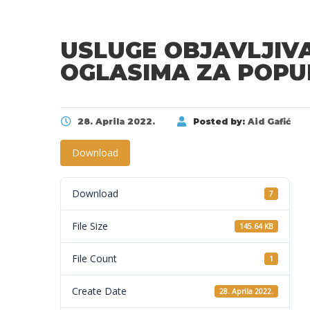
USLUGE OBJAVLJIVA
OGLASIMA ZA POPU
28. Aprila 2022.
Posted by:
Aid Gafić
Download
Download
7
File Size
145.64 KB
File Count
1
Create Date
28. Aprila 2022.