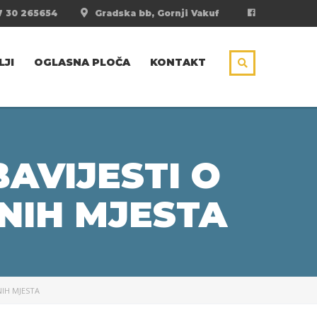
 30 265654
Gradska bb, Gornji Vakuf
LJI
OGLASNA PLOČA
KONTAKT
AVIJESTI O
NIH MJESTA
NIH MJESTA