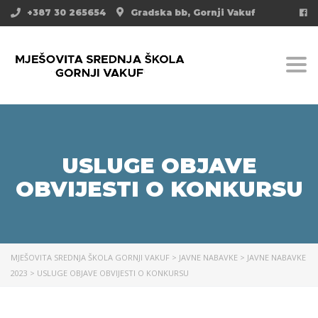
+387 30 265654
Gradska bb, Gornji Vakuf
Togg
USLUGE OBJAVE
OBVIJESTI O KONKURSU
MJEŠOVITA SREDNJA ŠKOLA GORNJI VAKUF
>
JAVNE NABAVKE
>
JAVNE NABAVKE
2023
>
USLUGE OBJAVE OBVIJESTI O KONKURSU