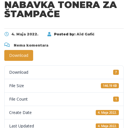
NABAVKA TONERA ZA
ŠTAMPAČE
4. Maja 2022.
Posted by:
Aid Gafić
Nema komentara
Download
Download
7
File Size
146.19 KB
File Count
1
Create Date
4. Maja 2022.
Last Updated
4. Maja 2022.