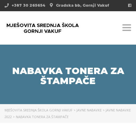
+387 30 265654
Gradska bb, Gornji Vakuf
Togg
NABAVKA TONERA ZA
ŠTAMPAČE
MJEŠOVITA SREDNJA ŠKOLA GORNJI VAKUF
>
JAVNE NABAVKE
>
JAVNE NABAVKE
2022
>
NABAVKA TONERA ZA ŠTAMPAČE