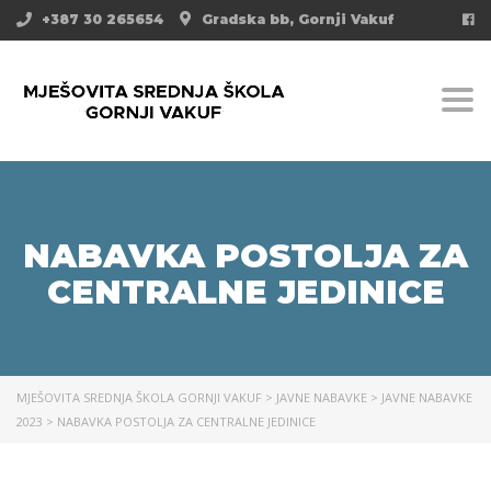
+387 30 265654
Gradska bb, Gornji Vakuf
Togg
NABAVKA POSTOLJA ZA
CENTRALNE JEDINICE
MJEŠOVITA SREDNJA ŠKOLA GORNJI VAKUF
>
JAVNE NABAVKE
>
JAVNE NABAVKE
2023
>
NABAVKA POSTOLJA ZA CENTRALNE JEDINICE