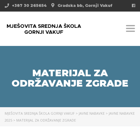
+387 30 265654
Gradska bb, Gornji Vakuf
Togg
MATERIJAL ZA
ODRŽAVANJE ZGRADE
MJEŠOVITA SREDNJA ŠKOLA GORNJI VAKUF
>
JAVNE NABAVKE
>
JAVNE NABAVKE
2025
>
MATERIJAL ZA ODRŽAVANJE ZGRADE