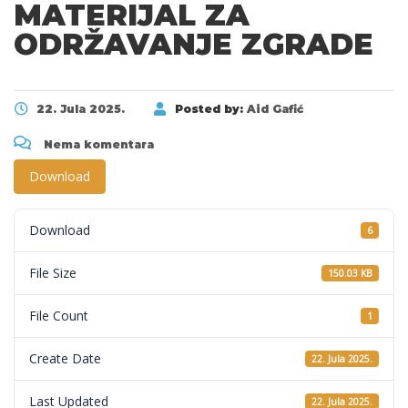
MATERIJAL ZA
ODRŽAVANJE ZGRADE
22. Jula 2025.
Posted by:
Aid Gafić
Nema komentara
Download
Download
6
File Size
150.03 KB
File Count
1
Create Date
22. Jula 2025.
Last Updated
22. Jula 2025.