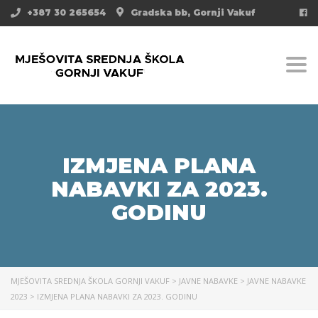
+387 30 265654
Gradska bb, Gornji Vakuf
Togg
IZMJENA PLANA
NABAVKI ZA 2023.
GODINU
MJEŠOVITA SREDNJA ŠKOLA GORNJI VAKUF
>
JAVNE NABAVKE
>
JAVNE NABAVKE
2023
>
IZMJENA PLANA NABAVKI ZA 2023. GODINU