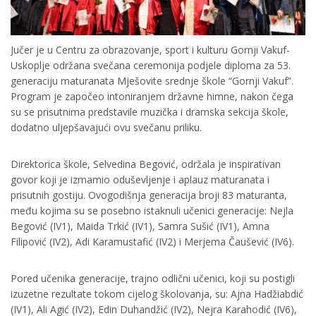
Jučer je u Centru za obrazovanje, sport i kulturu Gornji Vakuf-
Uskoplje održana svečana ceremonija podjele diploma za 53.
generaciju maturanata Mješovite srednje škole “Gornji Vakuf”.
Program je započeo intoniranjem državne himne, nakon čega
su se prisutnima predstavile muzička i dramska sekcija škole,
dodatno uljepšavajući ovu svečanu priliku.
Direktorica škole, Selvedina Begović, održala je inspirativan
govor koji je izmamio oduševljenje i aplauz maturanata i
prisutnih gostiju. Ovogodišnja generacija broji 83 maturanta,
među kojima su se posebno istaknuli učenici generacije: Nejla
Begović (IV1), Maida Trkić (IV1), Samra Sušić (IV1), Amna
Filipović (IV2), Adi Karamustafić (IV2) i Merjema Čaušević (IV6).
Pored učenika generacije, trajno odlični učenici, koji su postigli
izuzetne rezultate tokom cijelog školovanja, su: Ajna Hadžiabdić
(IV1), Ali Agić (IV2), Edin Duhandžić (IV2), Nejra Karahodić (IV6),