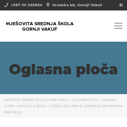
+387 30 265654
Gradska bb, Gornji Vakuf
Togg
Oglasna ploča
MJEŠOVITA SREDNJA ŠKOLA GORNJI VAKUF
>
OGLASNA PLOČA
>
OGLASNA
PLOČA
>
NOVOSTI IZ ŠKOLE
>
PODJELA DIPLOMA 53. GENERACIJI MATURANATA
NAŠE ŠKOLE