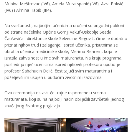
Mubina Meštrovac (IV6), Amela Muratspahić (IV6), Azra Pokvić
(IV6) i Almina Habib (III4).
Na svečanosti, najboljim učenicima uručeni su prigodni pokloni
od strane načelnika Općine Gornji Vakuf-Uskoplje Seada
Čauševića i direktorice škole Selvedine Begović, čime je dodatno
priznat njihov trud i zalaganje. Ispred učenika, prisutnima se
obratila učenica medicinske škole, Merima Behrem, koja je
izrazila zahvalnost u ime svih maturanata. Na kraju programa,
posljednju riječ učenicima ispred njihovih profesora uputio je
profesor Sabahudin Delić, čestitajući svim maturantima i
poželjevši im uspjeh u budućim životnim izazovima.
Ova ceremonija ostavit će trajne uspomene u srcima
maturanata, koji su na najbolji način obilježili završetak jednog
značajnog životnog poglavlja.