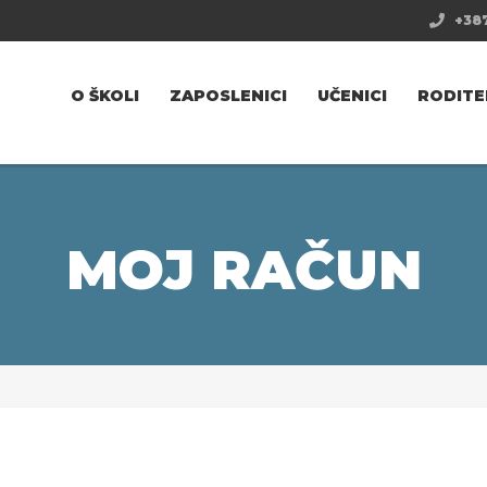
+387
O ŠKOLI
ZAPOSLENICI
UČENICI
RODITE
MOJ RAČUN