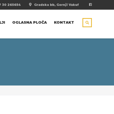
 30 265654
Gradska bb, Gornji Vakuf
LJI
OGLASNA PLOČA
KONTAKT