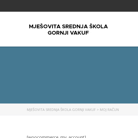
MJEŠOVITA SREDNJA ŠKOLA GORNJI VAKUF
>
MOJ RAČUN
[woocommerce_my_account]