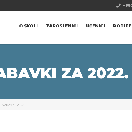
+387
O ŠKOLI
ZAPOSLENICI
UČENICI
RODITE
ABAVKI ZA 2022.
E NABAVKE 2022