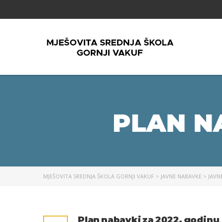
PLAN N
MJEŠOVITA SREDNJA ŠKOLA GORNJI VAKUF
>
JAVNE NABAVKE
>
JAVN
Plan nabavki za 2022. godinu