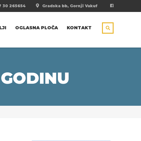
 30 265654
Gradska bb, Gornji Vakuf
LJI
OGLASNA PLOČA
KONTAKT
 GODINU