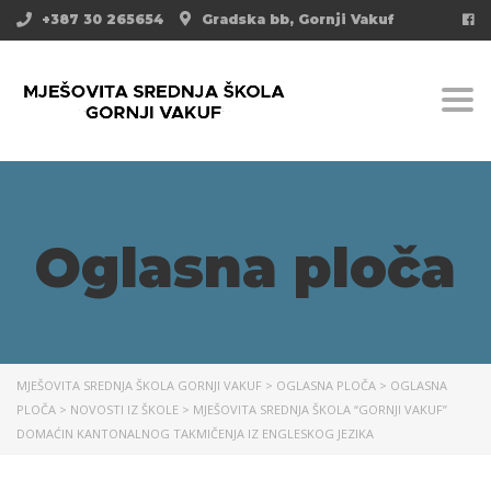
+387 30 265654
Gradska bb, Gornji Vakuf
Togg
Oglasna ploča
MJEŠOVITA SREDNJA ŠKOLA GORNJI VAKUF
>
OGLASNA PLOČA
>
OGLASNA
PLOČA
>
NOVOSTI IZ ŠKOLE
>
MJEŠOVITA SREDNJA ŠKOLA “GORNJI VAKUF”
DOMAĆIN KANTONALNOG TAKMIČENJA IZ ENGLESKOG JEZIKA