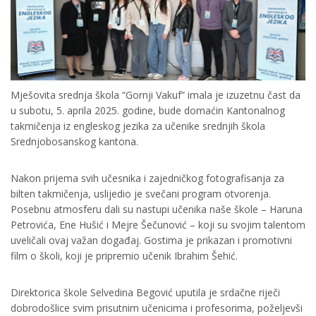
Mješovita srednja škola “Gornji Vakuf” imala je izuzetnu čast da
u subotu, 5. aprila 2025. godine, bude domaćin Kantonalnog
takmičenja iz engleskog jezika za učenike srednjih škola
Srednjobosanskog kantona.
Nakon prijema svih učesnika i zajedničkog fotografisanja za
bilten takmičenja, uslijedio je svečani program otvorenja.
Posebnu atmosferu dali su nastupi učenika naše škole – Haruna
Petrovića, Ene Hušić i Mejre Šečunović – koji su svojim talentom
uveličali ovaj važan događaj. Gostima je prikazan i promotivni
film o školi, koji je pripremio učenik Ibrahim Šehić.
Direktorica škole Selvedina Begović uputila je srdačne riječi
dobrodošlice svim prisutnim učenicima i profesorima, poželjevši