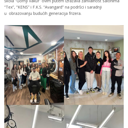
škola “Gornji Vakuf” ovim putem izražava zahvalnost salonima
“Tex”, “KENS” i F.K.S. “Avangard” na podršci i saradnji
u obrazovanju budućih generacija frizera.