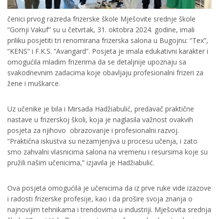
čenici prvog razreda frizerske škole Mješovite srednje škole
“Gornji Vakuf” su u četvrtak, 31. oktobra 2024. godine, imali
priliku posjetiti tri renomirana frizerska salona u Bugojnu: “Tex”,
“KENS” i F.K.S. “Avangard”. Posjeta je imala edukativni karakter i
omogućila mladim frizerima da se detaljnije upoznaju sa
svakodnevnim zadacima koje obavljaju profesionalni frizeri za
žene i muškarce.
Uz učenike je bila i Mirsada Hadžiabulić, predavač praktične
nastave u frizerskoj školi, koja je naglasila važnost ovakvih
posjeta za njihovo obrazovanje i profesionalni razvoj.
“Praktična iskustva su nezamjenjiva u procesu učenja, i zato
smo zahvalni vlasnicima salona na vremenu i resursima koje su
pružili našim učenicima,” izjavila je Hadžiabulić.
Ova posjeta omogućila je učenicima da iz prve ruke vide izazove
i radosti frizerske profesije, kao i da prošire svoja znanja o
najnovijim tehnikama i trendovima u industriji. Mješovita srednja