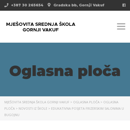
+387 30 265654
Gradska bb, Gornji Vakuf
Togg
Oglasna ploča
MJEŠOVITA SREDNJA ŠKOLA GORNJI VAKUF
>
OGLASNA PLOČA
>
OGLASNA
PLOČA
>
NOVOSTI IZ ŠKOLE
>
EDUKATIVNA POSJETA FRIZERSKIM SALONIMA U
BUGOJNU