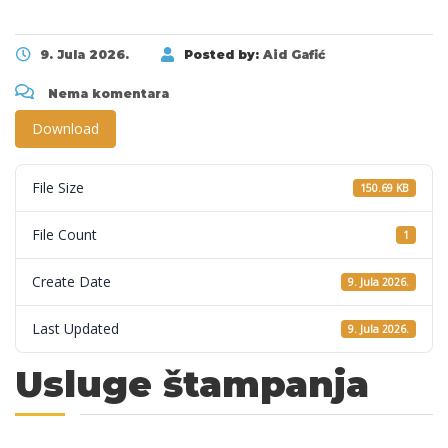
9. Jula 2026.
Posted by:
Aid Gafić
Nema komentara
Download
File Size
150.69 KB
File Count
1
Create Date
9. Jula 2026.
Last Updated
9. Jula 2026.
Usluge štampanja