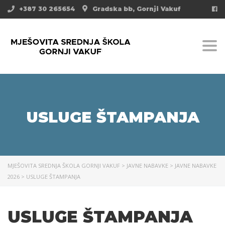
+387 30 265654
Gradska bb, Gornji Vakuf
Togg
USLUGE ŠTAMPANJA
MJEŠOVITA SREDNJA ŠKOLA GORNJI VAKUF
>
JAVNE NABAVKE
>
JAVNE NABAVKE
2026
>
USLUGE ŠTAMPANJA
USLUGE ŠTAMPANJA