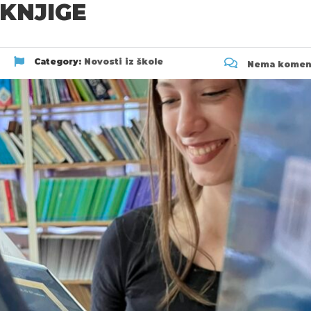
KNJIGE
Category:
Novosti iz škole
Nema komen