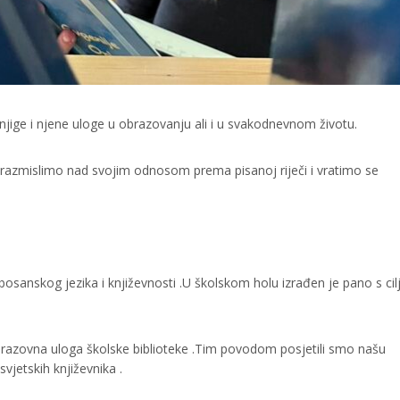
knjige i njene uloge u obrazovanju ali i u svakodnevnom životu.
da razmislimo nad svojim odnosom prema pisanoj riječi i vratimo se
bosanskog jezika i književnosti .U školskom holu izrađen je pano s ci
obrazovna uloga školske biblioteke .Tim povodom posjetili smo našu
svjetskih književnika .