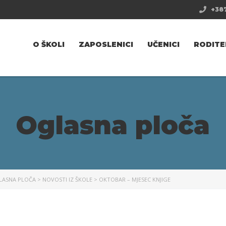
+387
O ŠKOLI
ZAPOSLENICI
UČENICI
RODITE
Oglasna ploča
LASNA PLOČA
>
NOVOSTI IZ ŠKOLE
>
OKTOBAR – MJESEC KNJIGE