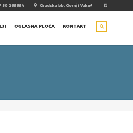
 30 265654
Gradska bb, Gornji Vakuf
LJI
OGLASNA PLOČA
KONTAKT