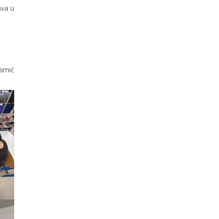
ava u
amić